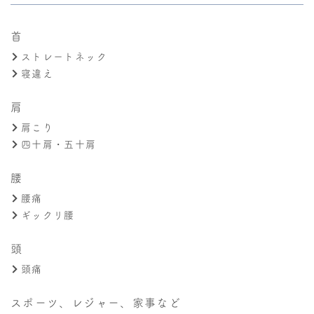
首
ストレートネック
寝違え
肩
肩こり
四十肩・五十肩
腰
腰痛
ギックリ腰
頭
頭痛
スポーツ、レジャー、家事など