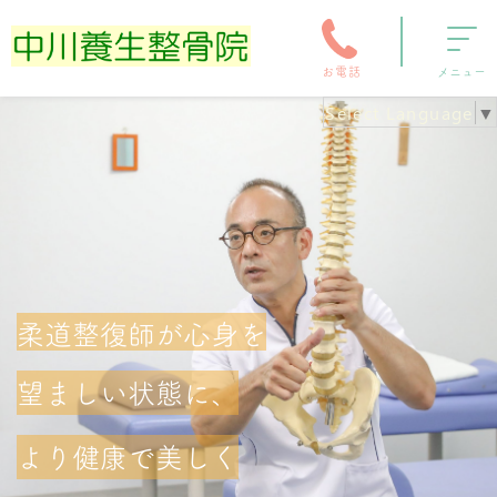
お電話
メニュー
Select Language
▼
柔道整復師が心身を
望ましい状態に、
より健康で美しく