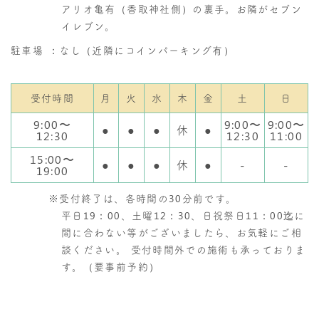
アリオ亀有（香取神社側）の裏手。お隣がセブン
イレブン。
駐車場
：なし（近隣にコインパーキング有）
受付時間
月
火
水
木
金
土
日
9:00〜
9:00〜
9:00〜
●
●
●
休
●
12:30
12:30
11:00
15:00〜
●
●
●
休
●
-
-
19:00
※受付終了は、各時間の30分前です。
平日19：00、土曜12：30、日祝祭日11：00迄に
間に合わない等がございましたら、お気軽にご相
談ください。 受付時間外での施術も承っておりま
す。（要事前予約）