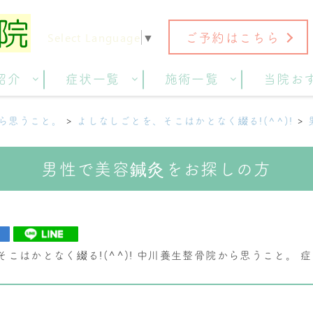
ご予約はこちら
Select Language
▼
紹介
症状一覧
施術一覧
当院お
ら思うこと。
よしなしごとを、そこはかとなく綴る!(^^)!
男性で美容鍼灸をお探しの方
こはかとなく綴る!(^^)!
中川養生整骨院から思うこと。
症