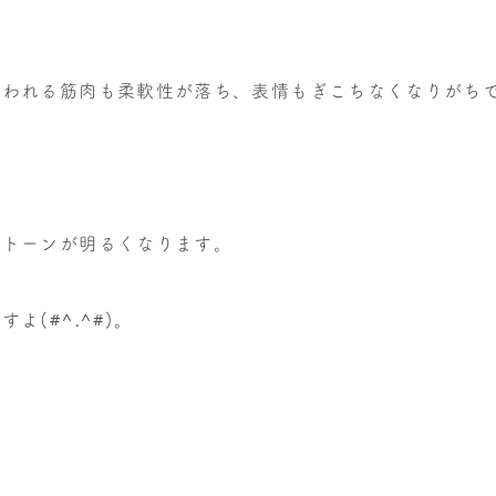
使われる筋肉も柔軟性が落ち、表情もぎこちなくなりがち
のトーンが明るくなります。
(#^.^#)。