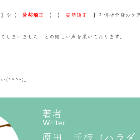
術
】や【
骨盤矯正
】【
姿勢矯正
】を併せ全身のケア
ってしまいました」との嬉しい声を頂いております。
(*^^*)。
著者
Writer
原田 千枝（ハラダ