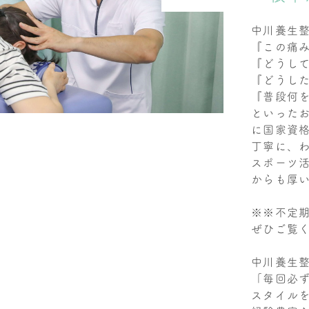
中川養生
『この痛
『どうし
『どうし
『普段何
といった
に国家資
丁寧に、
スポーツ
からも厚
※※不定
ぜひご覧
中川養生
「毎回必
スタイル