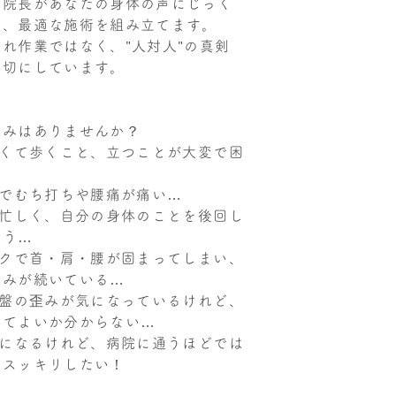
な院長があなたの身体の声にじっく
け、最適な施術を組み立てます。
れ作業ではなく、"人対人"の真剣
大切にしています。
悩みはありませんか？
強くて歩くこと、立つことが大変で困
故でむち打ちや腰痛が痛い…
に忙しく、自分の身体のことを後回し
まう…
ークで首・肩・腰が固まってしまい、
痛みが続いている…
骨盤の歪みが気になっているけれど、
してよいか分からない…
気になるけれど、病院に通うほどでは
もスッキリしたい！