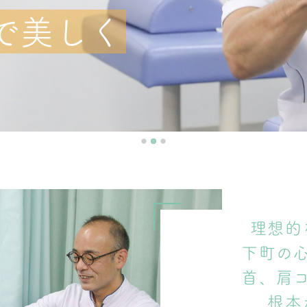
で美しく
理想的
下町の
首、肩
根本