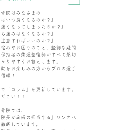
整骨院はみなさまの
みはいつ良くなるのか？』
て痛くなってしまったのか？』
たら痛みはなくなるか？』
を注意すればいいのか？』
お悩みやお困りのこと、些細な疑問
格保持者の柔道整復師がすべて懇切
わかりやすくお答えします。
活動をお楽しみの方からプロの選手
い信頼！
期で「コラム」を更新しています。
ください！！
整骨院では、
ず院長が施術の担当する」ワンオペ
を徹底しています。