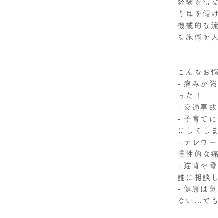
経験豊富
り耳を傾
機械的な流
な施術を
こんなお
- 痛みが
った！
- 交通事
- 子育て
にしてし
- テレワ
慢性的な
- 猫背や
誰に相談
- 健康は
ない…で