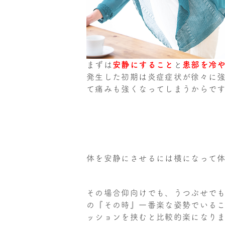
まずは
安静にすること
と
患部を冷
発生した初期は炎症症状が徐々に
て痛みも強くなってしまうからで
体を安静にさせるには横になって
その場合仰向けでも、うつぶせで
の『その時』一番楽な姿勢でいる
ッションを挟むと比較的楽になり